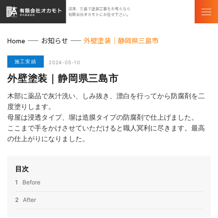
沼津、三島で塗装工事をお考えなら
有限会社オカモトにお任せ下さい。
お知らせ
外壁塗装｜静岡県三島市
Home
施工実績
2024-05-10
外壁塗装｜静岡県三島市
木部に薬品で灰汁洗い、しみ抜き、漂白を行ってから防腐剤を二
度塗りします。
母屋は浸透タイプ、塀は造膜タイプの防腐剤で仕上げました。
ここまで手をかけさせていただけると職人冥利に尽きます。最高
の仕上がりになりました。
目次
1
Before
2
After