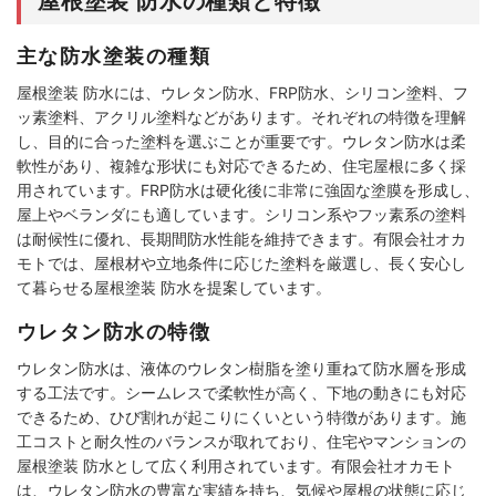
屋根塗装 防水の種類と特徴
主な防水塗装の種類
屋根塗装 防水には、ウレタン防水、FRP防水、シリコン塗料、フ
ッ素塗料、アクリル塗料などがあります。それぞれの特徴を理解
し、目的に合った塗料を選ぶことが重要です。ウレタン防水は柔
軟性があり、複雑な形状にも対応できるため、住宅屋根に多く採
用されています。FRP防水は硬化後に非常に強固な塗膜を形成し、
屋上やベランダにも適しています。シリコン系やフッ素系の塗料
は耐候性に優れ、長期間防水性能を維持できます。有限会社オカ
モトでは、屋根材や立地条件に応じた塗料を厳選し、長く安心し
て暮らせる屋根塗装 防水を提案しています。
ウレタン防水の特徴
ウレタン防水は、液体のウレタン樹脂を塗り重ねて防水層を形成
する工法です。シームレスで柔軟性が高く、下地の動きにも対応
できるため、ひび割れが起こりにくいという特徴があります。施
工コストと耐久性のバランスが取れており、住宅やマンションの
屋根塗装 防水として広く利用されています。有限会社オカモト
は、ウレタン防水の豊富な実績を持ち、気候や屋根の状態に応じ