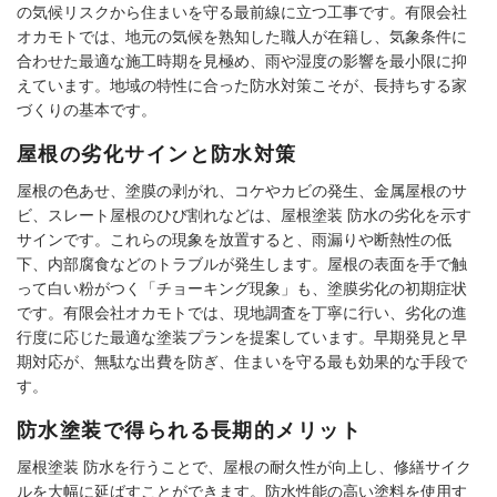
の気候リスクから住まいを守る最前線に立つ工事です。有限会社
オカモトでは、地元の気候を熟知した職人が在籍し、気象条件に
合わせた最適な施工時期を見極め、雨や湿度の影響を最小限に抑
えています。地域の特性に合った防水対策こそが、長持ちする家
づくりの基本です。
屋根の劣化サインと防水対策
屋根の色あせ、塗膜の剥がれ、コケやカビの発生、金属屋根のサ
ビ、スレート屋根のひび割れなどは、屋根塗装 防水の劣化を示す
サインです。これらの現象を放置すると、雨漏りや断熱性の低
下、内部腐食などのトラブルが発生します。屋根の表面を手で触
って白い粉がつく「チョーキング現象」も、塗膜劣化の初期症状
です。有限会社オカモトでは、現地調査を丁寧に行い、劣化の進
行度に応じた最適な塗装プランを提案しています。早期発見と早
期対応が、無駄な出費を防ぎ、住まいを守る最も効果的な手段で
す。
防水塗装で得られる長期的メリット
屋根塗装 防水を行うことで、屋根の耐久性が向上し、修繕サイク
ルを大幅に延ばすことができます。防水性能の高い塗料を使用す