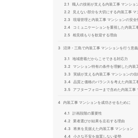
2.1
職人の技術が支える内装工事 マンショ
2.2
見えない部分を大切にする内装工事 マ
2.3
現場管理と内装工事 マンションの安全
2.4
コミュニケーションを重視した内装工事
2.5
相見積もりを歓迎する理由
3
沼津・三島で内装工事 マンションを行う意義
3.1
地域密着だからこそできる対応力
3.2
マンション特有の条件を理解した内装工
3.3
実績が支える内装工事 マンションの信
3.4
品質と価格のバランスを考えた内装工事
3.5
アフターフォローまで含めた内装工事 
4
内装工事 マンションを成功させるために
4.1
計画段階の重要性
4.2
業者選びが結果を左右する理由
4.3
将来を見据えた内装工事 マンション
4.4
小さな不安を放置しない姿勢