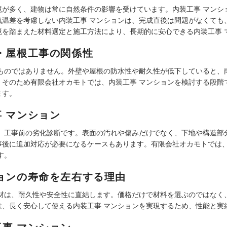
境が多く、建物は常に自然条件の影響を受けています。内装工事 マンシ
気温差を考慮しない内装工事 マンションは、完成直後は問題がなくても
境を踏まえた材料選定と施工方法により、長期的に安心できる内装工事 
・屋根工事の関係性
るものではありません。外壁や屋根の防水性や耐久性が低下していると、
。そのため有限会社オカモトでは、内装工事 マンションを検討する段階
ます。
 マンション
が、工事前の劣化診断です。表面の汚れや傷みだけでなく、下地や構造部
事後に追加対応が必要になるケースもあります。有限会社オカモトでは
す。
ョンの寿命を左右する理由
地材は、耐久性や安全性に直結します。価格だけで材料を選ぶのではなく
は、長く安心して使える内装工事 マンションを実現するため、性能と実