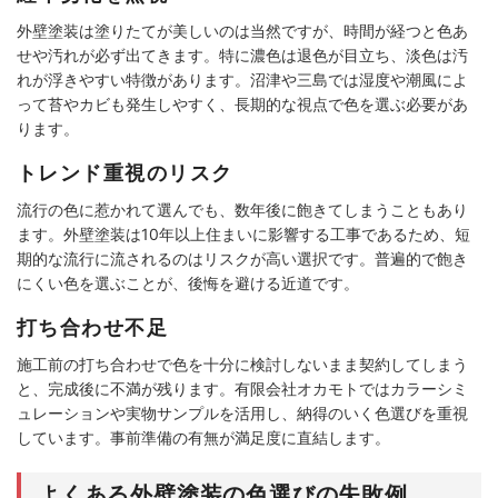
外壁塗装は塗りたてが美しいのは当然ですが、時間が経つと色あ
せや汚れが必ず出てきます。特に濃色は退色が目立ち、淡色は汚
れが浮きやすい特徴があります。沼津や三島では湿度や潮風によ
って苔やカビも発生しやすく、長期的な視点で色を選ぶ必要があ
ります。
トレンド重視のリスク
流行の色に惹かれて選んでも、数年後に飽きてしまうこともあり
ます。外壁塗装は10年以上住まいに影響する工事であるため、短
期的な流行に流されるのはリスクが高い選択です。普遍的で飽き
にくい色を選ぶことが、後悔を避ける近道です。
打ち合わせ不足
施工前の打ち合わせで色を十分に検討しないまま契約してしまう
と、完成後に不満が残ります。有限会社オカモトではカラーシミ
ュレーションや実物サンプルを活用し、納得のいく色選びを重視
しています。事前準備の有無が満足度に直結します。
よくある外壁塗装の色選びの失敗例