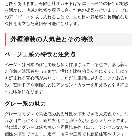
も多くあります。有限会社オカモトは沼津・三島での長年の経験
を活かし、地域の気候や環境に合った色の提案を行います。プロ
のアドバイスを取り入れることで、見た目の満足感と長期的な耐
久性を両立した選択が可能になります。
外壁塗装の人気色とその特徴
ベージュ系の特徴と注意点
ベージュは日本の住宅で最も多く採用されている色で、落ち着い
た印象と清潔感を与えます。汚れも比較的目立ちにくく、誰にで
も好まれる安心感があります。ただし単調に見えることがあるた
め、玄関ドアや雨樋などにアクセントカラーを加えると引き締ま
った印象になります。
グレー系の魅力
グレーはモダンで高級感のある外観を演出できる人気色です。汚
れが目立ちにくく、経年変化にも強い点が大きなメリットです。
特に濃いグレーは落ち着いた雰囲気を作り出し、シンプルながら
個性を演出できます。近年、沼津や三島でも新築住宅やリフォー