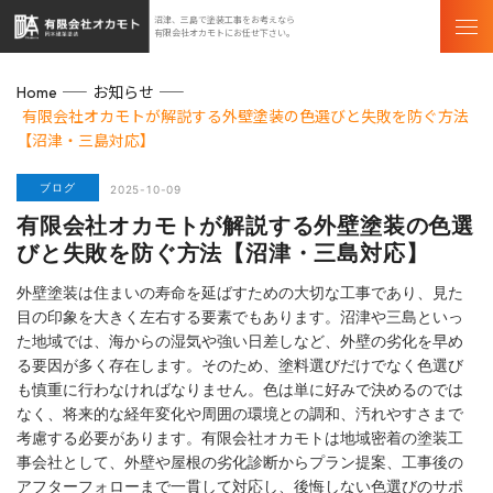
沼津、三島で塗装工事をお考えなら
有限会社オカモトにお任せ下さい。
お知らせ
Home
有限会社オカモトが解説する外壁塗装の色選びと失敗を防ぐ方法
【沼津・三島対応】
ブログ
2025-10-09
有限会社オカモトが解説する外壁塗装の色選
びと失敗を防ぐ方法【沼津・三島対応】
外壁塗装は住まいの寿命を延ばすための大切な工事であり、見た
目の印象を大きく左右する要素でもあります。沼津や三島といっ
た地域では、海からの湿気や強い日差しなど、外壁の劣化を早め
る要因が多く存在します。そのため、塗料選びだけでなく色選び
も慎重に行わなければなりません。色は単に好みで決めるのでは
なく、将来的な経年変化や周囲の環境との調和、汚れやすさまで
考慮する必要があります。有限会社オカモトは地域密着の塗装工
事会社として、外壁や屋根の劣化診断からプラン提案、工事後の
アフターフォローまで一貫して対応し、後悔しない色選びのサポ