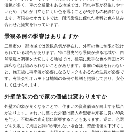
湿気が多く、車の交通量もある地域では、汚れや苔が発生しやす
いため、汚れが目立ちにくい色を選ぶことが長持ちの秘訣になり
ます。有限会社オカモトでは、耐汚染性に優れた塗料と色を組み
合わせた提案を行っています。
景観条例の影響はありますか
三島市の一部地域では景観条例が存在し、外壁の色に制限が設け
られている場合があります。特に歴史的な景観が残る地域や、自
然環境と調和を大切にする地域では、極端に派手な色や周囲と不
調和な色は認められないことがあります。事前に確認を行わない
と、施工後に再塗装が必要になるリスクもあるため注意が必要で
す。有限会社オカモトは地域の条例や規制も把握しており、安心
して任せられます。
外壁塗装の色で家の価値は変わりますか
外壁の印象が良くなることで、住まいの資産価値が向上する場合
があります。きれいに整った外観は購入希望者や来客に良い印象
を与え、不動産の査定額に影響することもあります。逆に、色選
びを失敗して周囲と調和が取れない場合は、資産価値を下げてし