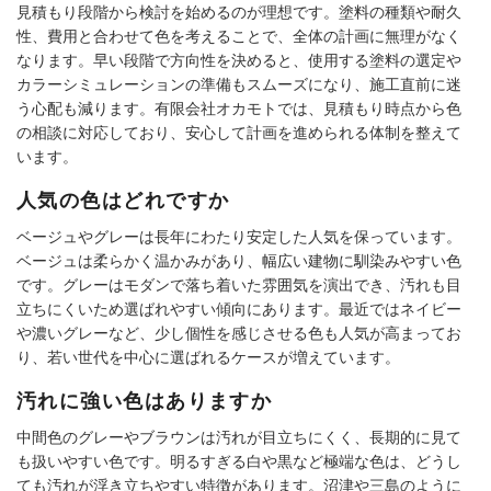
見積もり段階から検討を始めるのが理想です。塗料の種類や耐久
性、費用と合わせて色を考えることで、全体の計画に無理がなく
なります。早い段階で方向性を決めると、使用する塗料の選定や
カラーシミュレーションの準備もスムーズになり、施工直前に迷
う心配も減ります。有限会社オカモトでは、見積もり時点から色
の相談に対応しており、安心して計画を進められる体制を整えて
います。
人気の色はどれですか
ベージュやグレーは長年にわたり安定した人気を保っています。
ベージュは柔らかく温かみがあり、幅広い建物に馴染みやすい色
です。グレーはモダンで落ち着いた雰囲気を演出でき、汚れも目
立ちにくいため選ばれやすい傾向にあります。最近ではネイビー
や濃いグレーなど、少し個性を感じさせる色も人気が高まってお
り、若い世代を中心に選ばれるケースが増えています。
汚れに強い色はありますか
中間色のグレーやブラウンは汚れが目立ちにくく、長期的に見て
も扱いやすい色です。明るすぎる白や黒など極端な色は、どうし
ても汚れが浮き立ちやすい特徴があります。沼津や三島のように