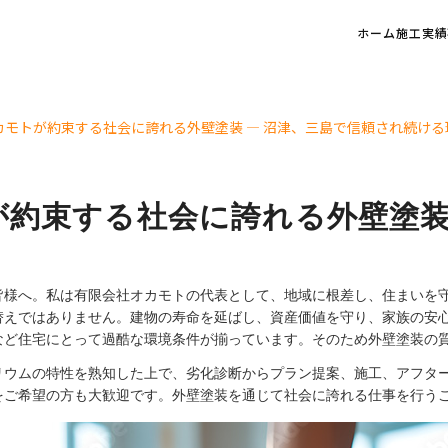
ホーム
施工実績
カモトが約束する社会に誇れる外壁塗装 ― 沼津、三島で信頼され続ける
約束する社会に誇れる外壁塗装 
皆様へ。私は有限会社オカモトの代表として、地域に根差し、住まいを
替えではありません。建物の寿命を延ばし、資産価値を守り、家族の安
など住宅にとって過酷な環境条件が揃っています。そのため外壁塗装の
リウムの特性を熟知した上で、劣化診断からプラン提案、施工、アフタ
をご希望の方も大歓迎です。外壁塗装を通じて社会に誇れる仕事を行う