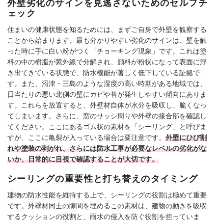
外壁劣化のサインを見逃さないためのセルフチ
ェック
住まいの健康状態を知るためには、まずご自身で外壁を観察する
ことから始まります。最も分かりやすい劣化のサインは、壁を触
った時に手に白い粉がつく「チョーキング現象」です。これは塗
料の中の樹脂が紫外線で分解され、顔料が粉状になって表面に浮
き出てきている状態で、防水機能が著しく低下している証拠で
す。また、沼津・三島のような湿度の高い時期がある地域では、
日当たりの悪い北側の壁にカビや苔が発生しやすい傾向にありま
す。これらを放置すると、外壁材自体が水分を吸収し、脆くなっ
てしまいます。さらに、窓のサッシ周りや外壁の接合部を確認し
てください。ここにあるゴム状の素材を「シーリング」と呼びま
すが、ここに亀裂が入っている場合は要注意です。
外壁にひび割
れや塗装の剥がれ、さらには防水工事が必要なレベルの劣化がな
いか、日常的に目視で確認することが大切です。
シーリングの重要性と打ち替えのタイミング
建物の防水性能を維持する上で、シーリングの役割は極めて重要
です。外壁材同士の隙間を埋めるこの素材は、建物の動きを吸収
するクッションの役割と、雨水の侵入を防ぐ役割を担っていま