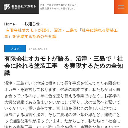
沼津、三島で塗装工事をお考えなら
有限会社オカモトにお任せ下さい。
お知らせ
Home
有限会社オカモトが語る、沼津・三島で「社会に誇れる塗装工
事」を実現するための全知識
ブログ
2026-05-29
有限会社オカモトが語る、沼津・三島で「社
会に誇れる塗装工事」を実現するための全知
識
沼津・三島という地域に根ざして長年事業を営んできた有限会社
オカモトを経営しております、代表の岡本です。私たちが日々向
き合っているのは、単に色を塗り替える作業ではなく、お客様の
大切な資産である住まいをいかにして守り、次の世代へと繋いで
いくかという重い責任です。富士山を望むこの美しい土地では、
海風による塩害や湿気、そして夏場の強い紫外線など、建物にと
って過酷な条件が揃っています。だからこそ、私たちは「社会に
誇れる塗装工事」という強い信念を掲げ、表面的な美しさだけで