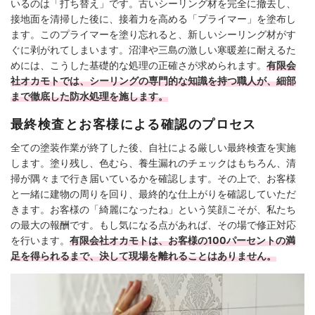
いるのは「打ち替え」です。古いシーリング材を完全に撤去し、
接地面を清掃した後に、接着力を高める「プライマー」を塗布し
ます。このプライマーを塗り忘れると、新しいシーリング材がす
ぐに剥がれてしまいます。沼津や三島の激しい寒暖差に耐えるた
めには、こうした基礎的な処理の正確さが求められます。
有限会
社オカモトでは、シーリングの専門的な知識を持つ職人が、細部
まで徹底した防水処理を施します。
最終検査とお客様による確認のプロセス
全ての塗装作業が終了した後、自社による厳しい最終検査を実施
します。塗り残し、色むら、養生漏れのチェックはもちろん、清
掃が隅々まで行き届いているかを確認します。その上で、お客様
と一緒に建物の周りを回り、最終的な仕上がりを確認していただ
きます。お客様の「綺麗になったね」という笑顔こそが、私たち
の最大の報酬です。もし気になる点があれば、その場で修正対応
を行います。
有限会社オカモトは、お客様の100パーセントの満
足を得られるまで、決して現場を離れることはありません。