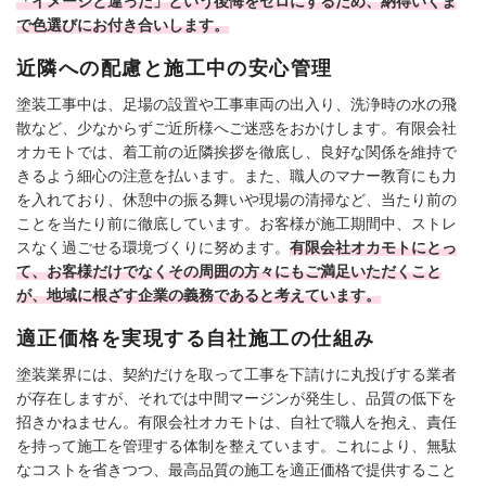
「イメージと違った」という後悔をゼロにするため、納得いくま
で色選びにお付き合いします。
近隣への配慮と施工中の安心管理
塗装工事中は、足場の設置や工事車両の出入り、洗浄時の水の飛
散など、少なからずご近所様へご迷惑をおかけします。有限会社
オカモトでは、着工前の近隣挨拶を徹底し、良好な関係を維持で
きるよう細心の注意を払います。また、職人のマナー教育にも力
を入れており、休憩中の振る舞いや現場の清掃など、当たり前の
ことを当たり前に徹底しています。お客様が施工期間中、ストレ
スなく過ごせる環境づくりに努めます。
有限会社オカモトにとっ
て、お客様だけでなくその周囲の方々にもご満足いただくこと
が、地域に根ざす企業の義務であると考えています。
適正価格を実現する自社施工の仕組み
塗装業界には、契約だけを取って工事を下請けに丸投げする業者
が存在しますが、それでは中間マージンが発生し、品質の低下を
招きかねません。有限会社オカモトは、自社で職人を抱え、責任
を持って施工を管理する体制を整えています。これにより、無駄
なコストを省きつつ、最高品質の施工を適正価格で提供すること