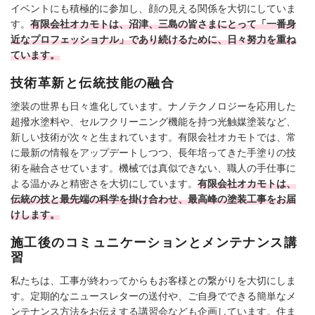
イベントにも積極的に参加し、顔の見える関係を大切にしていま
す。
有限会社オカモトは、沼津、三島の皆さまにとって「一番身
近なプロフェッショナル」であり続けるために、日々努力を重ね
ています。
技術革新と伝統技能の融合
塗装の世界も日々進化しています。ナノテクノロジーを応用した
超撥水塗料や、セルフクリーニング機能を持つ光触媒塗装など、
新しい技術が次々と生まれています。有限会社オカモトでは、常
に最新の情報をアップデートしつつ、長年培ってきた手塗りの技
術を融合させています。機械では真似できない、職人の手仕事に
よる温かみと精密さを大切にしています。
有限会社オカモトは、
伝統の技と最先端の科学を掛け合わせ、最高峰の塗装工事をお届
けします。
施工後のコミュニケーションとメンテナンス講
習
私たちは、工事が終わってからもお客様との繋がりを大切にしま
す。定期的なニュースレターの送付や、ご自身でできる簡単なメ
ンテナンス方法をお伝えする講習会なども企画しています。住ま