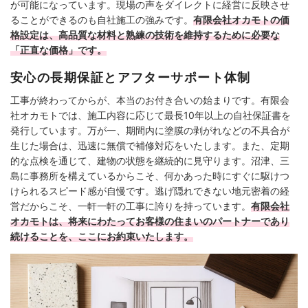
が可能になっています。現場の声をダイレクトに経営に反映させ
ることができるのも自社施工の強みです。
有限会社オカモトの価
格設定は、高品質な材料と熟練の技術を維持するために必要な
「正直な価格」です。
安心の長期保証とアフターサポート体制
工事が終わってからが、本当のお付き合いの始まりです。有限会
社オカモトでは、施工内容に応じて最長10年以上の自社保証書を
発行しています。万が一、期間内に塗膜の剥がれなどの不具合が
生じた場合は、迅速に無償で補修対応をいたします。また、定期
的な点検を通じて、建物の状態を継続的に見守ります。沼津、三
島に事務所を構えているからこそ、何かあった時にすぐに駆けつ
けられるスピード感が自慢です。逃げ隠れできない地元密着の経
営だからこそ、一軒一軒の工事に誇りを持っています。
有限会社
オカモトは、将来にわたってお客様の住まいのパートナーであり
続けることを、ここにお約束いたします。