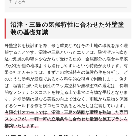
7
まとめ
沼津・三島の気候特性に合わせた外壁塗
装の基礎知識
外壁塗装を検討する際、最も重要なのはその土地の環境を深く理
解することです。沼津や三島といったエリアは、駿河湾から吹き
込む潮風の影響を少なからず受けるため、金属部分の腐食や塗膜
の劣化が他の地域よりも進行しやすいという特徴があります。有
限会社オカモトでは、まずこの地域特有の気候条件を分析し、ど
のような塗料が最適であるかを科学的な視点で判断します。例え
ば、塩害に強い高耐候性のフッ素塗料や無機塗料の選定は、長期
的なメンテナンスコストを抑える上で非常に有効な手段となりま
す。外壁塗装は単なる美観の向上ではなく、雨風から建物を保護
するシールドを作るプロセスであると私たちは定義しています。
有限会社オカモトでは、沼津・三島の過酷な環境を熟知した専門
スタッフが、一軒一軒の立地条件に合わせた最適な施工プランを
構築いたします。