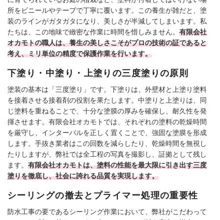
所をビニールやテープで丁寧に覆います。この養生が雑だと、塗
装のラインがガタガタになり、美しさが半減してしまいます。私
たちは、この地味で緻密な作業に時間を惜しみません。
有限会社
オカモトの職人は、養生の美しさこそがプロの技術の証であると
考え、ミリ単位の精度で保護作業を行います。
下塗り・中塗り・上塗りの三度塗りの原則
塗装の基本は「三度塗り」です。下塗りは、外壁材と上塗り塗料
を接着させる接着剤の役割を果たします。中塗りと上塗りは、同
じ塗料を重ねることで、十分な塗膜の厚みを確保し、耐久性を発
揮させます。有限会社オカモトでは、それぞれの塗料の乾燥時間
を厳守し、インターバルを正しく置くことで、強固な塗膜を形成
します。手抜き業者はこの回数を減らしたり、乾燥時間を無視し
たりしますが、弊社では全工程の写真を撮影し、証拠として残し
ます。
有限会社オカモトは、塗料の性能を最大限に引き出す三度
塗りを徹底し、社会に誇れる品質を実現します。
シーリングの撤去とプライマー処理の重要性
防水工事の要であるシーリング作業において、弊社がこだわって