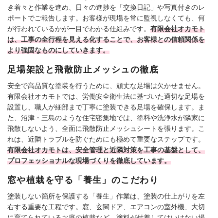
き着々と作業を進め、日々の進捗を「交換日記」や写真付きのレ
ポートでご報告します。お客様が現場を常に監視しなくても、何
が行われているかが一目でわかる仕組みです。
有限会社オカモト
は、工事の全行程を見える化することで、お客様との信頼関係を
より強固なものにしていきます。
足場架設と飛散防止メッシュの徹底
安全で高品質な塗装を行うために、頑丈な足場は欠かせません。
有限会社オカモトでは、労働安全衛生法に基づいた適切な足場を
設置し、職人が細部まで丁寧に塗装できる足場を確保します。ま
た、沼津・三島のような住宅密集地では、塗料や洗浄水が隣家に
飛散しないよう、全面に飛散防止メッシュシートを張ります。こ
れは、近隣トラブルを防ぐためにも極めて重要なステップです。
有限会社オカモトは、安全管理と近隣対策を工事の基盤として、
プロフェッショナルな現場づくりを徹底しています。
窓や植栽を守る「養生」のこだわり
塗装しない箇所を保護する「養生」作業は、塗装の仕上がりを左
右する重要な工程です。窓、玄関ドア、エアコンの室外機、大切
に育てられているお庭の植栽など、塗料が付着してはいけない場