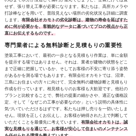
せず、張り替え工事が必要になります。私たちは、高所カメラや
打診棒などを用いて、普段見えない場所の劣化状況も詳細に調査
します。
有限会社オカモトの劣化診断は、建物の寿命を延ばすた
めに何が必要かを、客観的なデータに基づいてプロの視点から正
直にお伝えするものです。
専門業者による無料診断と見積もりの重要性
塗装工事において、最初の一歩となる見積もり作業は、単に金額
を提示する場ではありません。それは、業者が建物の状態をどこ
まで正確に把握しているか、そしてお客様の不安に寄り添う姿勢
があるかを測る場でもあります。有限会社オカモトでは、沼津、
三島にお住まいの方々に向けて、完全無料の建物診断と見積もり
作成を行っています。相見積もりのお客様も大歓迎です。他社の
プランと比較することで、弊社の提案の細かさや、適正な価格設
定、そして「なぜこの工事が必要なのか」という説明の具体性に
気づいていただけるはずです。私たちは押し売りを一切いたしま
せん。現状を正しくお伝えし、お客様が納得された上で判断して
いただくことを最優先に考えています。
有限会社オカモトは、誠
実な見積もりを通じて、お客様が安心して住まいのメンテナンス
を任せられる環境を整えています。