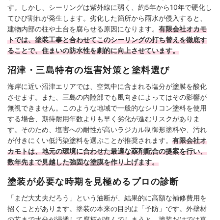
す。しかし、シーリングは紫外線に弱く、約5年から10年で硬化し
てひび割れが発生します。劣化した箇所から雨水が侵入すると、
建物内部の柱や土台を腐らせる原因になります。
有限会社オカモ
トでは、塗装工事と合わせてこのシーリングの打ち替えを徹底す
ることで、住まいの防水性を劇的に向上させています。
沼津・三島特有の塩害対策と塗料選び
海岸に近い沼津エリアでは、空気中に含まれる塩分が塗膜を酸化
させます。また、三島の内陸部でも風向きによってはその影響が
無視できません。このような地域で一般的なシリコン塗料を使用
する場合、期待耐用年数よりも早く劣化が進むリスクがありま
す。そのため、塩害への耐性が高いラジカル制御形塗料や、汚れ
が付きにくい低汚染塗料を選ぶことが推奨されます。
有限会社オ
カモトは、地元の環境に合わせた最適な薬剤配合の提案を行い、
数年先まで見越した強固な塗膜を作り上げます。
塗装が必要な時期を見極めるプロの診断
「まだ大丈夫だろう」という油断が、結果的に高額な補修費用を
招くことがあります。塗装の本来の目的は「予防」です。外壁材
の芯まで水分が浸透して腐朽が進んでしまうと、塗装だけでは直