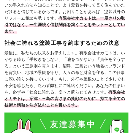
いの手入れ方法を知ることで、より愛着を持って長く住んでいた
だけると信じているからです。お困りごとがあれば、塗装以外の
リフォーム相談も承ります。
有限会社オカモトは、一度きりの取
引ではなく、一生涯続く信頼関係を築くことをモットーとしてい
ます。
社会に誇れる塗装工事を約束するための決意
最後に、私たちの決意をお伝えします。有限会社オカモトは、い
かなる時も「手抜きをしない」「嘘をつかない」「責任を全うす
る」という三原則を貫きます。沼津、三島という地名のブランド
を背負い、地域の景観を守り、人々の命と財産を守る。この仕事
に深い誇りを持っています。もし、外壁や屋根のことで少しでも
不安を感じたら、迷わず弊社にご連絡ください。あなたの住まい
を、必ずや「社会に誇れる」姿へと蘇らせてみせます。
有限会社
オカモトは、沼津・三島の皆さまの笑顔のために、持てる全ての
技術と情熱を注ぎ込むことを誓います。