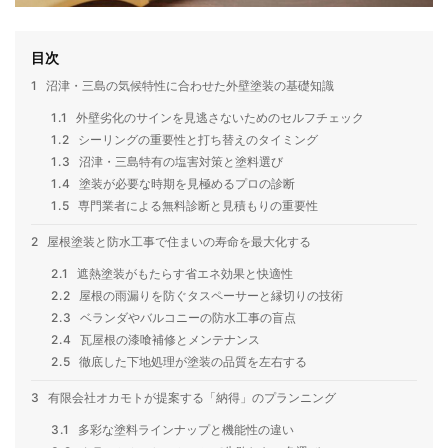
目次
1
沼津・三島の気候特性に合わせた外壁塗装の基礎知識
1.1
外壁劣化のサインを見逃さないためのセルフチェック
1.2
シーリングの重要性と打ち替えのタイミング
1.3
沼津・三島特有の塩害対策と塗料選び
1.4
塗装が必要な時期を見極めるプロの診断
1.5
専門業者による無料診断と見積もりの重要性
2
屋根塗装と防水工事で住まいの寿命を最大化する
2.1
遮熱塗装がもたらす省エネ効果と快適性
2.2
屋根の雨漏りを防ぐタスペーサーと縁切りの技術
2.3
ベランダやバルコニーの防水工事の盲点
2.4
瓦屋根の漆喰補修とメンテナンス
2.5
徹底した下地処理が塗装の品質を左右する
3
有限会社オカモトが提案する「納得」のプランニング
3.1
多彩な塗料ラインナップと機能性の違い