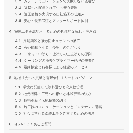
3.2
カラーシミュレーションで失敗しない色選び
3.3
近隣への配慮と施工中の安心管理
3.4
適正価格を実現する自社施工の仕組み
3.5
安心の長期保証とアフターサポート体制
4
塗装工事を成功させるための具体的な流れと注意点
4.1
足場架設と飛散防止メッシュの徹底
4.2
窓や植栽を守る「養生」のこだわり
4.3
下塗り・中塗り・上塗りの三度塗りの原則
4.4
シーリングの撤去とプライマー処理の重要性
4.5
最終検査とお客様による確認のプロセス
5
地域社会への貢献と有限会社オカモトのビジョン
5.1
環境に配慮した塗料選びと廃棄物管理
5.2
地元沼津・三島への想いと地域密着の強み
5.3
技術革新と伝統技能の融合
5.4
施工後のコミュニケーションとメンテナンス講習
5.5
社会に誇れる塗装工事を約束するための決意
6
Q＆A：よくあるご質問