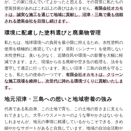
が、この家に住んでいてよかったと思える、その背景に私たちの
塗装技術があればこれ以上の喜びはありません。
有限会社オカモ
トは、誠実な施工を通じて地域に貢献し、沼津・三島で最も信頼
される塗装会社を目指し続けます。
環境に配慮した塗料選びと廃棄物管理
私たちは、地球環境への負荷を最小限に抑えるため、水性塗料の
使用を積極的に推奨しています。溶剤（シンナー）を使用しない
水性塗料は、臭いも少なく、近隣住民や環境への影響を大幅に軽
減できます。また、現場から出る廃材や空き缶の処理も、法令を
遵守して適正に行っています。美しい沼津・三島の自然を守るこ
とも、私たちの使命の一つです。
有限会社オカモトは、クリーン
な施工現場を維持し、次世代に誇れる環境づくりに貢献いたしま
す。
地元沼津・三島への想いと地域密着の強み
代表である私自身、この土地で育ち、この土地の皆さまに支えら
れてきました。大手ハウスメーカーのような華やかさはないかも
しれませんが、地元の事情に精通しているからこそできる、きめ
細やかなサポートがあると自負しています。地域の自治会活動や