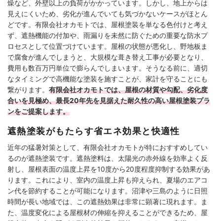
燥など、外壁以上の負荷がかかっています。しかし、地上からは
見えにくいため、劣化が進んでいても気づかないケースがほとん
どです。有限会社オカモトでは、屋根塗装を単なる色付けと考え
ず、遮熱機能の付加や、雨漏りを未然に防ぐための重要な防水プ
ロセスとして位置づけています。屋根の状態が悪化し、野地板ま
で腐食が進んでしまうと、大規模な葺き替え工事が必要となり、
費用も数百万円単位で膨らんでしまいます。そうなる前に、適切
なタイミングで高機能な塗装を施すことが、家計を守ることにも
繋がります。
有限会社オカモトでは、屋根の材質や勾配、劣化度
合いを見極め、最長20年先を見据えた耐久性の高い屋根塗装プラ
ンをご提案します。
遮熱塗装がもたらす省エネ効果と快適性
近年の猛暑対策として、有限会社オカモトが特におすすめしてい
るのが遮熱塗装です。遮熱塗料は、太陽光の赤外線を効率よく反
射し、屋根表面の温度上昇を10度から20度程度抑制する効果があ
ります。これにより、室内の温度上昇も抑えられ、夏場のエアコ
ン代を節約することが可能になります。沼津や三島のように日照
時間が長い地域では、この遮熱効果は非常に顕著に現れます。ま
た、温度変化による屋根材の伸縮を抑えることができるため、屋