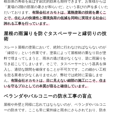
根自体の寿命を延ばす副次的効果も期待できます。お客様からは
「夏場の2階の部屋の暑さが和らいだ」という喜びの声を多くいた
だいております。
有限会社オカモトは、遮熱塗装の技術を磨くこ
とで、住む人の快適性と環境負荷の低減を同時に実現する社会に
誇れる工事を行っています。
屋根の雨漏りを防ぐタスペーサーと縁切りの技
術
スレート屋根の塗装において、絶対に行わなければならないのが
「縁切り」という作業です。塗装によって屋根材の重なり目が塗
料で埋まってしまうと、雨水の逃げ道がなくなり、逆に雨漏りを
引き起こしてしまいます。そこで、タスペーサーという器具を挿
入し、適切な隙間を確保することが不可欠です。この細かい工程
を怠る業者が少なくありませんが、弊社では絶対に妥協しませ
ん。
有限会社オカモトは、目に見えない細部の施工にこそ、住ま
いを守るプロとしての本質が宿ると確信しています。
ベランダやバルコニーの防水工事の盲点
屋根や外壁と同様に忘れてはならないのが、ベランダやバルコニ
ーの防水です。ここも常に紫外線と雨水にさらされており、防水