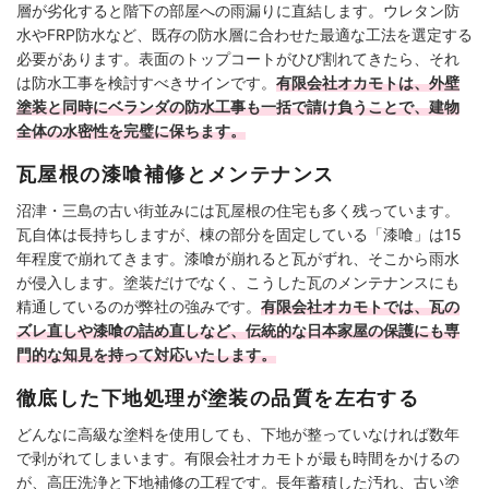
層が劣化すると階下の部屋への雨漏りに直結します。ウレタン防
水やFRP防水など、既存の防水層に合わせた最適な工法を選定する
必要があります。表面のトップコートがひび割れてきたら、それ
は防水工事を検討すべきサインです。
有限会社オカモトは、外壁
塗装と同時にベランダの防水工事も一括で請け負うことで、建物
全体の水密性を完璧に保ちます。
瓦屋根の漆喰補修とメンテナンス
沼津・三島の古い街並みには瓦屋根の住宅も多く残っています。
瓦自体は長持ちしますが、棟の部分を固定している「漆喰」は15
年程度で崩れてきます。漆喰が崩れると瓦がずれ、そこから雨水
が侵入します。塗装だけでなく、こうした瓦のメンテナンスにも
精通しているのが弊社の強みです。
有限会社オカモトでは、瓦の
ズレ直しや漆喰の詰め直しなど、伝統的な日本家屋の保護にも専
門的な知見を持って対応いたします。
徹底した下地処理が塗装の品質を左右する
どんなに高級な塗料を使用しても、下地が整っていなければ数年
で剥がれてしまいます。有限会社オカモトが最も時間をかけるの
が、高圧洗浄と下地補修の工程です。長年蓄積した汚れ、古い塗