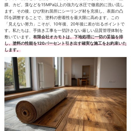
膜、カビ、藻などを15MPa以上の強力な水圧で徹底的に洗い流し
ます。その後、ひび割れ箇所にシーリング材を充填し、表面の凸
凹を調整することで、塗料の密着性を最大限に高めます。この
「見えない努力」こそが、10年後、20年後に差が出るポイントで
す。私たちは、手抜き工事を一切許さない厳しい品質管理体制を
敷いています。
有限会社オカモトは、下地処理に一切の妥協を排
し、塗料の性能を120パーセント引き出す確実な施工をお約束いた
します。